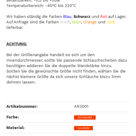
Belastbarkeit: -0,5 bis +5bar
Temperaturbereich: -40°C bis 220"C
Wir haben ständig die Farben
Blau
,
Schwarz
und
Rot
auf Lager.
Auf Anfrage sind die Farben
Weiß
,
Grün
,
Orange
und
Gelb
lieferbar.
ACHTUNG:
Bei der Größenangabe handelt es sich um den
Innendurchmesser, sollte Sie passende Schlauchschellen dazu
benötigen addieren Sie die doppelte Wandstärke hinzu.
Sollten Sie die gewünschte Größe nicht finden, wählen Sie die
nächst kleinere Größe da sich unsere Schläuche biszu 3mm
dehnen lassen.
Artikelnummer:
AR3001
Farbe‍:
SCHWARZ
Material‍:
SILIKON