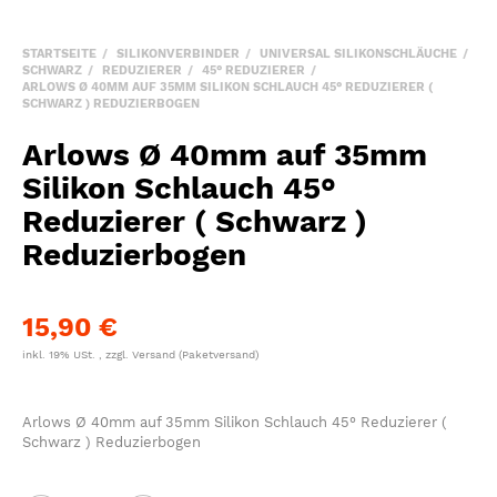
STARTSEITE
SILIKONVERBINDER
UNIVERSAL SILIKONSCHLÄUCHE
SCHWARZ
REDUZIERER
45° REDUZIERER
ARLOWS Ø 40MM AUF 35MM SILIKON SCHLAUCH 45° REDUZIERER (
SCHWARZ ) REDUZIERBOGEN
Arlows Ø 40mm auf 35mm
Silikon Schlauch 45°
Reduzierer ( Schwarz )
Reduzierbogen
15,90 €
inkl. 19% USt. , zzgl.
Versand
(Paketversand)
Arlows Ø 40mm auf 35mm Silikon Schlauch 45° Reduzierer (
Schwarz ) Reduzierbogen