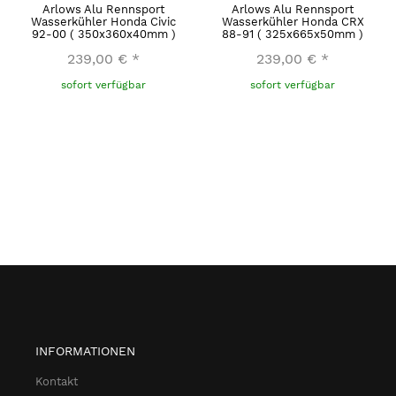
Arlows Alu Rennsport
Arlows Alu Rennsport
Wasserkühler Honda Civic
Wasserkühler Honda CRX
92-00 ( 350x360x40mm )
88-91 ( 325x665x50mm )
239,00 €
*
239,00 €
*
sofort verfügbar
sofort verfügbar
INFORMATIONEN
Kontakt