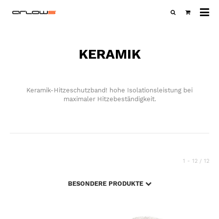
Al
Ka
KERAMIK
Keramik-Hitzeschutzband! hohe Isolationsleistung bei
maximaler Hitzebeständigkeit.
1 - 12 / 12
BESONDERE PRODUKTE