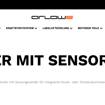
KRAFTSTOFFSYSTEM
LADELUFTKÜHLUNG
MOTOREN TEILE
ER MIT SENSO
binder mit Sensorgewinde! für integrierte Druck- oder Temperaturmess