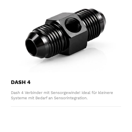
DASH 4
Dash 4 Verbinder mit Sensorgewinde! ideal für kleinere
Systeme mit Bedarf an Sensorintegration.