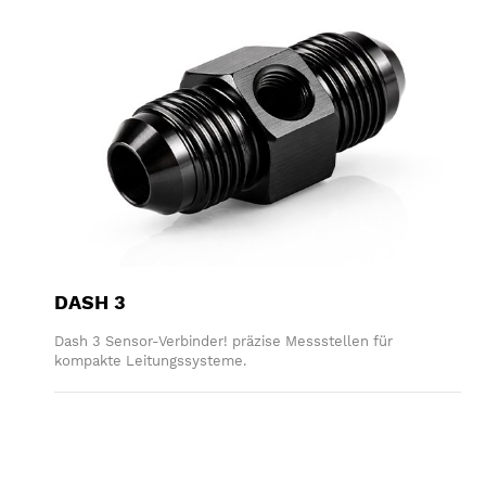
DASH 3
Dash 3 Sensor-Verbinder! präzise Messstellen für
kompakte Leitungssysteme.