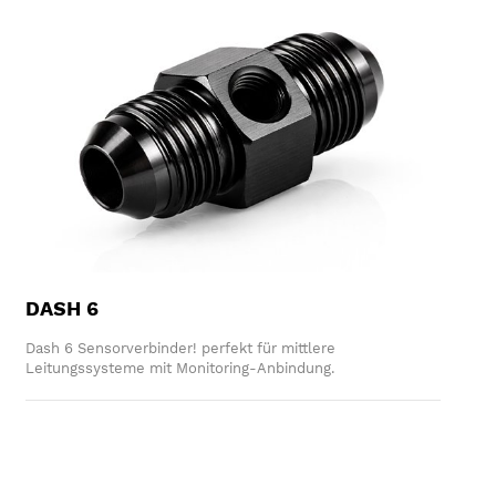
DASH 6
Dash 6 Sensorverbinder! perfekt für mittlere
Leitungssysteme mit Monitoring-Anbindung.