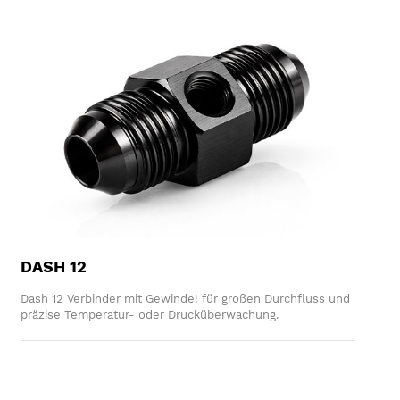
DASH 12
Dash 12 Verbinder mit Gewinde! für großen Durchfluss und
präzise Temperatur- oder Drucküberwachung.