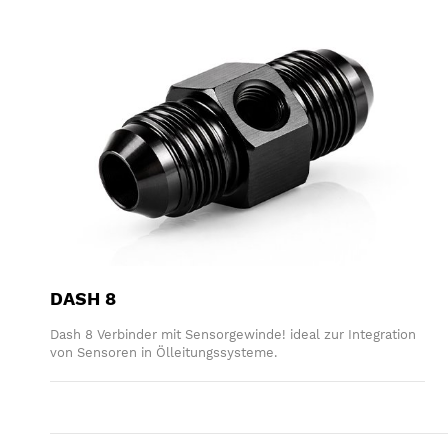
DASH 8
Dash 8 Verbinder mit Sensorgewinde! ideal zur Integration
von Sensoren in Ölleitungssysteme.