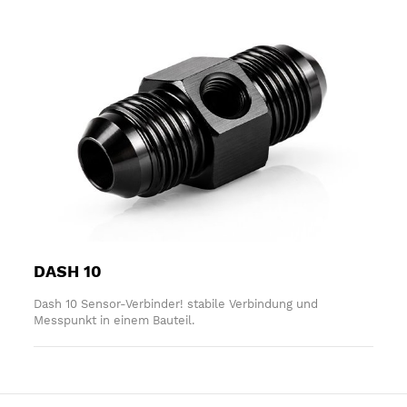
DASH 10
Dash 10 Sensor-Verbinder! stabile Verbindung und
Messpunkt in einem Bauteil.