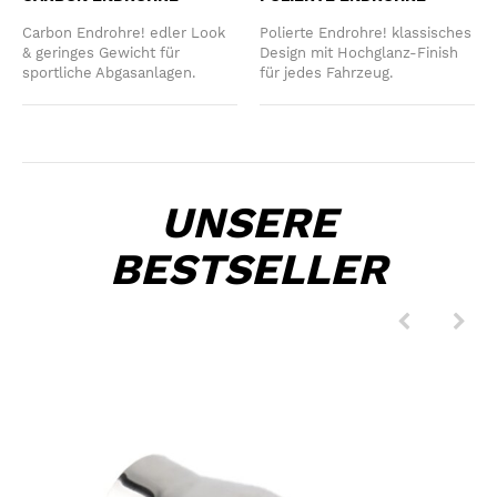
Carbon Endrohre! edler Look
Polierte Endrohre! klassisches
& geringes Gewicht für
Design mit Hochglanz-Finish
sportliche Abgasanlagen.
für jedes Fahrzeug.
UNSERE
BESTSELLER