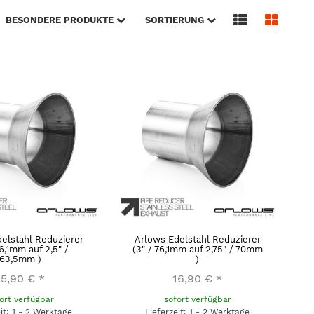
BESONDERE PRODUKTE
SORTIERUNG
elstahl Reduzierer
Arlows Edelstahl Reduzierer
76,1mm auf 2,5" /
(3" / 76,1mm auf 2,75" / 70mm
63,5mm )
)
15,90 €
*
16,90 €
*
ort verfügbar
sofort verfügbar
eit: 1 - 2 Werktage
Lieferzeit: 1 - 2 Werktage