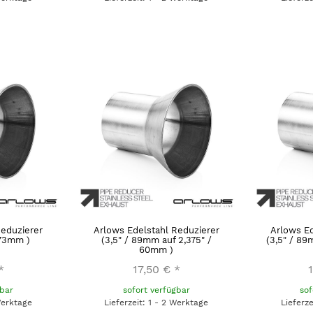
Reduzierer
Arlows Edelstahl Reduzierer
Arlows Ed
 73mm )
(3,5" / 89mm auf 2,375" /
(3,5" / 89
60mm )
*
17,50 €
*
gbar
sofort verfügbar
sof
Werktage
Lieferzeit: 1 - 2 Werktage
Lieferz