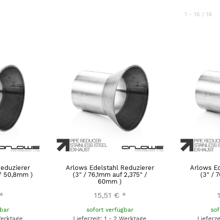
1 - 16 / 16
Reduzierer
Arlows Edelstahl Reduzierer
Arlows Ed
 / 50,8mm )
(3" / 76,1mm auf 2,375" /
(3" / 
60mm )
*
15,51 €
*
gbar
sofort verfügbar
sof
Werktage
Lieferzeit: 1 - 2 Werktage
Lieferz