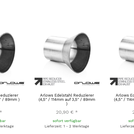
Reduzierer
Arlows Edelstahl Reduzierer
Arlows Ed
5" / 89mm )
(4,5" / 114mm auf 3,5" / 89mm
(4,5" / 11
)
*
20,90 €
*
gbar
sofort verfügbar
sof
Werktage
Lieferzeit: 1 - 2 Werktage
Lieferz