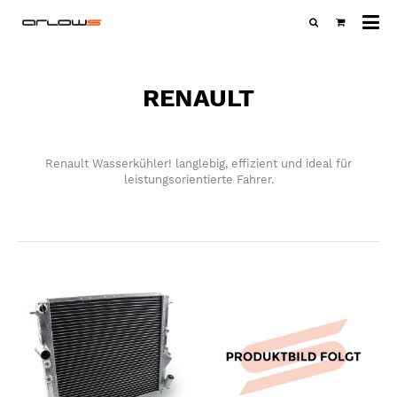
Al
Ka
RENAULT
Renault Wasserkühler! langlebig, effizient und ideal für
leistungsorientierte Fahrer.