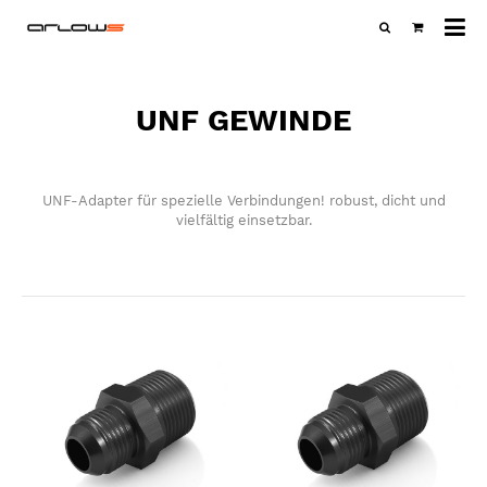
Al
Ka
UNF GEWINDE
UNF-Adapter für spezielle Verbindungen! robust, dicht und
vielfältig einsetzbar.