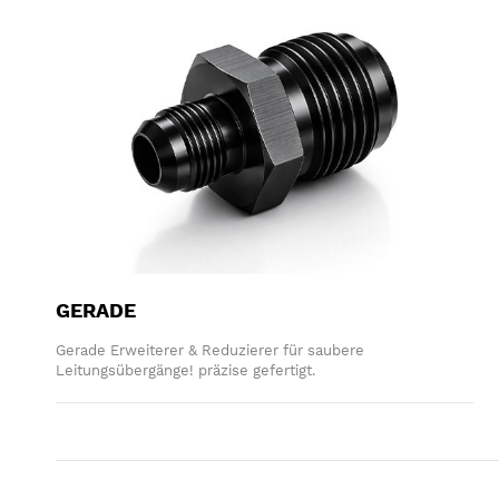
GERADE
Gerade Erweiterer & Reduzierer für saubere
Leitungsübergänge! präzise gefertigt.