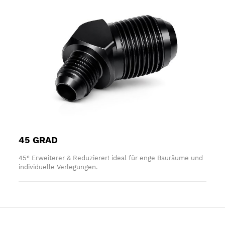
45 GRAD
45° Erweiterer & Reduzierer! ideal für enge Bauräume und
individuelle Verlegungen.