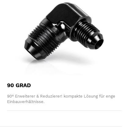
90 GRAD
90° Erweiterer & Reduzierer! kompakte Lösung für enge
Einbauverhältnisse.