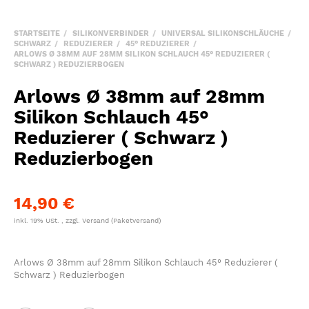
STARTSEITE
SILIKONVERBINDER
UNIVERSAL SILIKONSCHLÄUCHE
SCHWARZ
REDUZIERER
45° REDUZIERER
ARLOWS Ø 38MM AUF 28MM SILIKON SCHLAUCH 45° REDUZIERER (
SCHWARZ ) REDUZIERBOGEN
Arlows Ø 38mm auf 28mm
Silikon Schlauch 45°
Reduzierer ( Schwarz )
Reduzierbogen
14,90 €
inkl. 19% USt. , zzgl.
Versand
(Paketversand)
Arlows Ø 38mm auf 28mm Silikon Schlauch 45° Reduzierer (
Schwarz ) Reduzierbogen