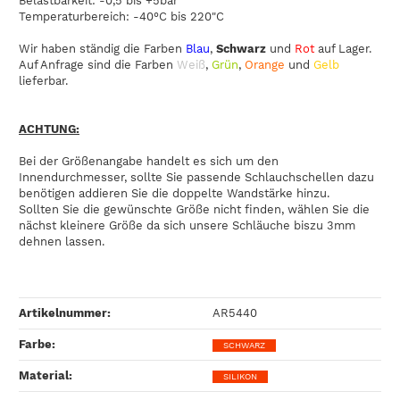
Belastbarkeit: -0,5 bis +5bar
Temperaturbereich: -40°C bis 220"C
Wir haben ständig die Farben
Blau
,
Schwarz
und
Rot
auf Lager.
Auf Anfrage sind die Farben
Weiß
,
Grün
,
Orange
und
Gelb
lieferbar.
ACHTUNG:
Bei der Größenangabe handelt es sich um den
Innendurchmesser, sollte Sie passende Schlauchschellen dazu
benötigen addieren Sie die doppelte Wandstärke hinzu.
Sollten Sie die gewünschte Größe nicht finden, wählen Sie die
nächst kleinere Größe da sich unsere Schläuche biszu 3mm
dehnen lassen.
Artikelnummer:
AR5440
Farbe‍:
SCHWARZ
Material‍:
SILIKON