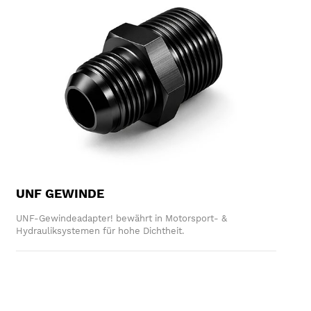
UNF GEWINDE
UNF-Gewindeadapter! bewährt in Motorsport- &
Hydrauliksystemen für hohe Dichtheit.