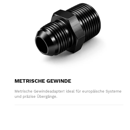
METRISCHE GEWINDE
Metrische Gewindeadapter! ideal für europäische Systeme
und präzise Übergänge.