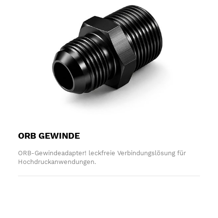
ORB GEWINDE
ORB-Gewindeadapter! leckfreie Verbindungslösung für
Hochdruckanwendungen.