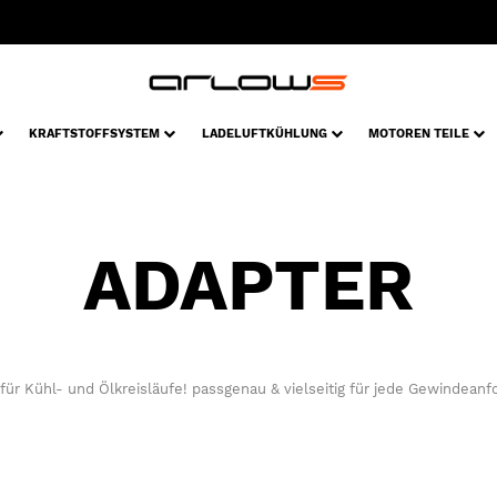
KRAFTSTOFFSYSTEM
LADELUFTKÜHLUNG
MOTOREN TEILE
ADAPTER
für Kühl- und Ölkreisläufe! passgenau & vielseitig für jede Gewindeanf