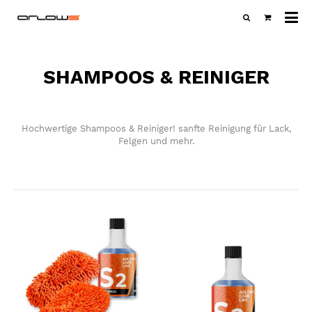
Al
Ka
SHAMPOOS & REINIGER
Hochwertige Shampoos & Reiniger! sanfte Reinigung für Lack,
Felgen und mehr.