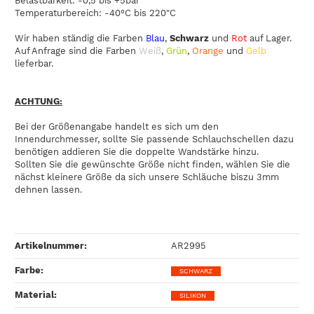
Belastbarkeit: -0,5 bis +5bar
Temperaturbereich: -40°C bis 220"C
Wir haben ständig die Farben
Blau
,
Schwarz
und
Rot
auf Lager.
Auf Anfrage sind die Farben
Weiß
,
Grün
,
Orange
und
Gelb
lieferbar.
ACHTUNG:
Bei der Größenangabe handelt es sich um den
Innendurchmesser, sollte Sie passende Schlauchschellen dazu
benötigen addieren Sie die doppelte Wandstärke hinzu.
Sollten Sie die gewünschte Größe nicht finden, wählen Sie die
nächst kleinere Größe da sich unsere Schläuche biszu 3mm
dehnen lassen.
Artikelnummer:
AR2995
Farbe‍:
SCHWARZ
Material‍:
SILIKON