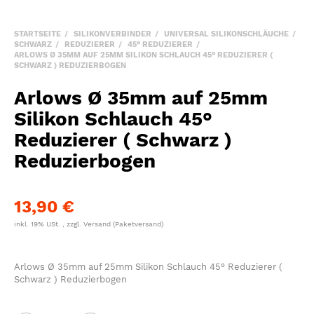
STARTSEITE
SILIKONVERBINDER
UNIVERSAL SILIKONSCHLÄUCHE
SCHWARZ
REDUZIERER
45° REDUZIERER
ARLOWS Ø 35MM AUF 25MM SILIKON SCHLAUCH 45° REDUZIERER (
SCHWARZ ) REDUZIERBOGEN
Arlows Ø 35mm auf 25mm
Silikon Schlauch 45°
Reduzierer ( Schwarz )
Reduzierbogen
13,90 €
inkl. 19% USt. , zzgl.
Versand
(Paketversand)
Arlows Ø 35mm auf 25mm Silikon Schlauch 45° Reduzierer (
Schwarz ) Reduzierbogen