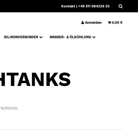
Kontakt
| +49 511 984229 25
Anmelden
0,00 €
SILIKONVERBINDER
WASSER- & ÖLKÜHLUNG
HTANKS
racktools.