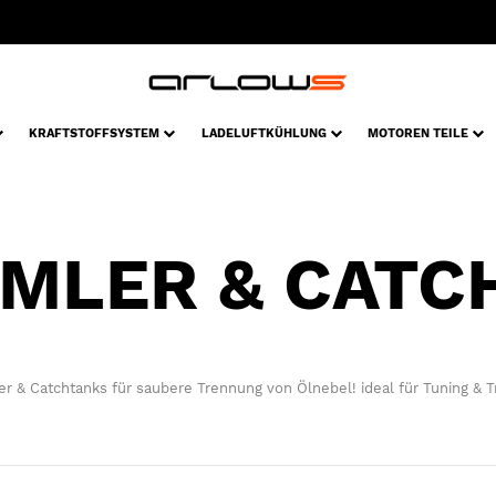
KRAFTSTOFFSYSTEM
LADELUFTKÜHLUNG
MOTOREN TEILE
MLER & CATC
 & Catchtanks für saubere Trennung von Ölnebel! ideal für Tuning & T