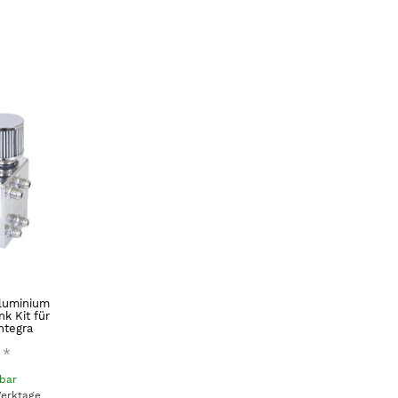
Aluminium
k Kit für
ntegra
*
gbar
Werktage