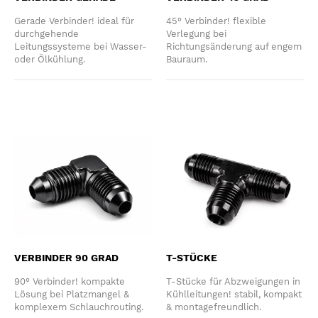
Gerade Verbinder! ideal für
45° Verbinder! flexible
durchgehende
Verlegung bei
Leitungssysteme bei Wasser-
Richtungsänderung auf engem
oder Ölkühlung.
Bauraum.
VERBINDER 90 GRAD
T-STÜCKE
90° Verbinder! kompakte
T-Stücke für Abzweigungen in
Lösung bei Platzmangel &
Kühlleitungen! stabil, kompakt
komplexem Schlauchrouting.
& montagefreundlich.