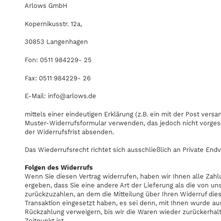
Arlows GmbH
Kopernikusstr. 12a,
30853 Langenhagen
Fon: 0511 984229- 25
Fax: 0511 984229- 26
E-Mail:
info@arlows.de
mittels einer eindeutigen Erklärung (z.B. ein mit der Post vers
Muster-Widerrufsformular verwenden, das jedoch nicht vorgesch
der Widerrufsfrist absenden.
Das Wiederrufsrecht richtet sich ausschließlich an Private End
Folgen des Widerrufs
Wenn Sie diesen Vertrag widerrufen, haben wir Ihnen alle Zahl
ergeben, dass Sie eine andere Art der Lieferung als die von u
zurückzuzahlen, an dem die Mitteilung über Ihren Widerruf die
Transaktion eingesetzt haben, es sei denn, mit Ihnen wurde a
Rückzahlung verweigern, bis wir die Waren wieder zurückerhal
Zeitpunkt ist.