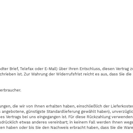
andter Brief, Telefax oder E-Mail) über Ihren Entschluss, diesen Vertrag
rieben ist. Zur Wahrung der Widerrufsfrist reicht es aus, dass Sie die
verbraucher.
ungen, die wir von Ihnen erhalten haben, einschließlich der Lieferkost
ns angebotene, günstigste Standardlieferung gewählt haben), unverzüg
ses Vertrags bei uns eingegangen ist. Für diese Rückzahlung verwenden 
usdrücklich etwas anderes vereinbart; in keinem Fall werden Ihnen weg
ten haben oder bis Sie den Nachweis erbracht haben, dass Sie die Wa