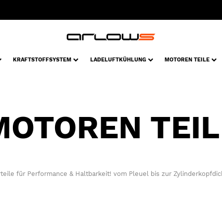
KRAFTSTOFFSYSTEM
LADELUFTKÜHLUNG
MOTOREN TEILE
MOTOREN TEIL
teile für Performance & Haltbarkeit! vom Pleuel bis zur Zylinderkopfdic