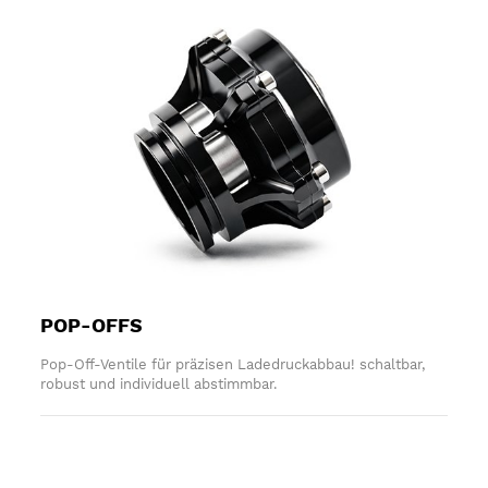
POP-OFFS
Pop-Off-Ventile für präzisen Ladedruckabbau! schaltbar,
robust und individuell abstimmbar.