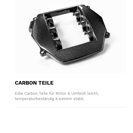
CARBON TEILE
Edle Carbon Teile für Motor & Umfeld! leicht,
temperaturbeständig & extrem stabil.