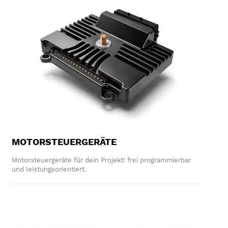
MOTORSTEUERGERÄTE
Motorsteuergeräte für dein Projekt! frei programmierbar
und leistungsorientiert.