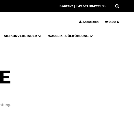
Kontakt
| +49 511 984229 25
Anmelden
0,00 €
SILIKONVERBINDER
WASSER- & ÖLKÜHLUNG
E
htung.