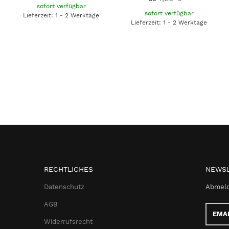
sofort verfügbar
sofort verfügbar
Lieferzeit: 1 - 2 Werktage
Lieferzeit: 1 - 2 Werktage
RECHTLICHES
NEWSL
Datenschutz
Abmeld
AGB
Email-
Adress
Widerrufsrecht