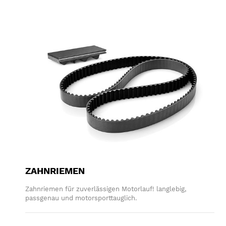
ZAHNRIEMEN
Zahnriemen für zuverlässigen Motorlauf! langlebig,
passgenau und motorsporttauglich.