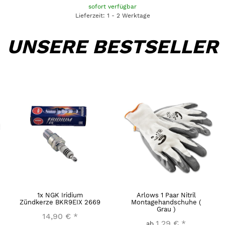
sofort verfügbar
Lieferzeit: 1 - 2 Werktage
UNSERE BESTSELLER
1x NGK Iridium
Arlows 1 Paar Nitril
Zündkerze BKR9EIX 2669
Montagehandschuhe (
Grau )
14,90 €
*
1,29 €
*
ab