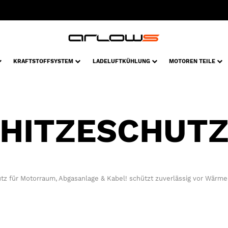
KRAFTSTOFFSYSTEM
LADELUFTKÜHLUNG
MOTOREN TEILE
HITZESCHUT
tz für Motorraum, Abgasanlage & Kabel! schützt zuverlässig vor Wärme