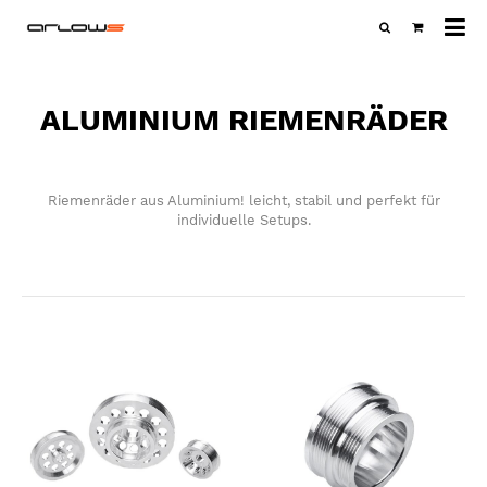
Al
Ka
ALUMINIUM RIEMENRÄDER
Riemenräder aus Aluminium! leicht, stabil und perfekt für
individuelle Setups.