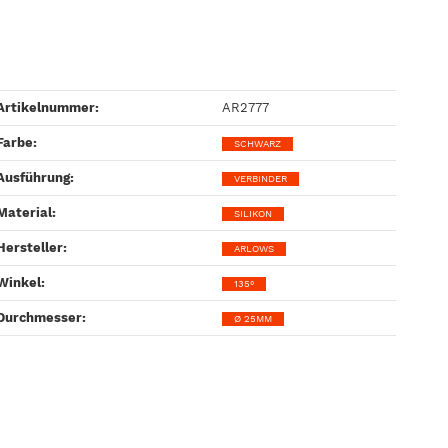
Artikelnummer:
AR2777
Farbe‍:
SCHWARZ
Ausführung‍:
VERBINDER
Material‍:
SILIKON
Hersteller‍:
ARLOWS
Winkel‍:
135°
Durchmesser‍:
Ø 25MM