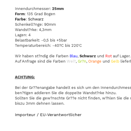
Innendurchmesser:
25mm
Form
: 135 Grad Bogen
Farbe
:
Schwarz
Schenkell?nge: 90mm
Wandst?rke: 4,3mm
Lagen: 4
Belastbarkeit: -0,5 bis +5bar
Temperaturbereich: -40?C bis 220'C
Wir haben st?ndig die Farben
Blau
,
Schwarz
und
Rot
auf Lager.
Auf Anfrage sind die Farben
Wei?
,
Gr?n
,
Orange
und
Gelb
liefer
ACHTUNG:
Bei der Gr??enangabe handelt es sich um den Innendurchmesse
ben?tigen addieren Sie die doppelte Wandst?rke hinzu.
Sollten Sie die gew?nschte Gr??e nicht finden, w?hlen Sie die
biszu 3mm dehnen lassen.
Importeur / EU-Verantwortlicher