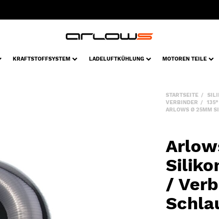
KRAFTSTOFFSYSTEM
LADELUFTKÜHLUNG
MOTOREN TEILE
STARTSEITE
SIL
VERBINDER
135
ARLOWS Ø 25MM SI
Arlow
Silik
/ Verb
Schla