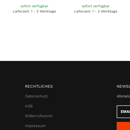
sofort verfügbar
sofort verfügbar
Lieferzeit: 1 - 2 Werktage
Lieferzeit: 1 - 2 Werktage
RECHTLICHES
NEWSL
Datenschutz
Abmeld
AGB
Email-
Adress
Widerrufsrecht
Impressum