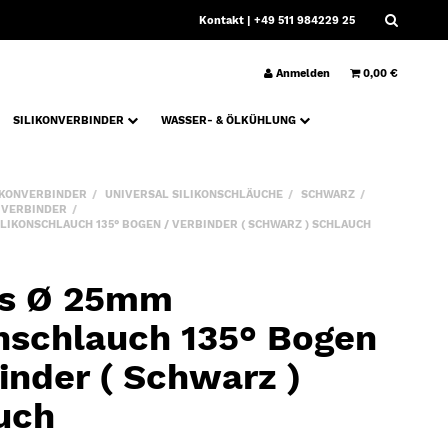
Kontakt
| +49 511 984229 25
Anmelden
0,00 €
SILIKONVERBINDER
WASSER- & ÖLKÜHLUNG
IKONVERBINDER
UNIVERSAL SILIKONSCHLÄUCHE
SCHWARZ
° VERBINDER
LIKONSCHLAUCH 135° BOGEN / VERBINDER ( SCHWARZ ) SCHLAUCH
s Ø 25mm
onschlauch 135° Bogen
inder ( Schwarz )
uch