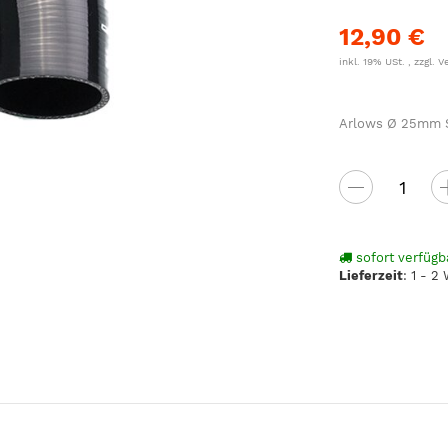
12,90 €
inkl. 19% USt. , zzgl.
V
Arlows Ø 25mm Si
sofort verfügb
Lieferzeit
:
1 - 2