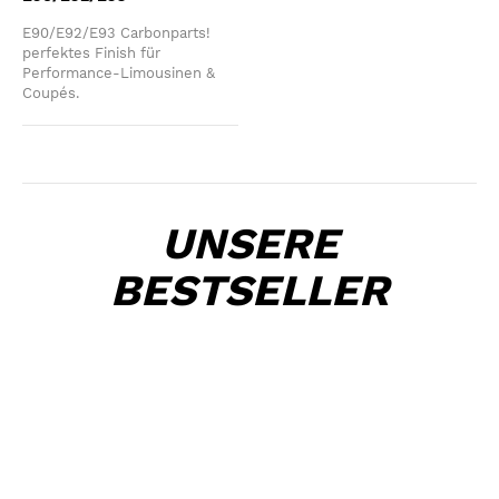
E90/E92/E93 Carbonparts!
perfektes Finish für
Performance-Limousinen &
Coupés.
UNSERE
BESTSELLER