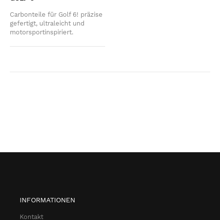
Carbonteile für Golf 6! präzise
gefertigt, ultraleicht und
motorsportinspiriert.
INFORMATIONEN
Kontakt