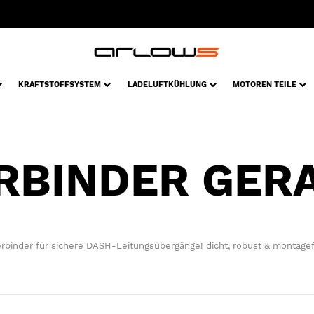
KRAFTSTOFFSYSTEM
LADELUFTKÜHLUNG
MOTOREN TEILE
RBINDER GER
rbinder für sichere DASH-Leitungsübergänge! dicht, robust & montagef