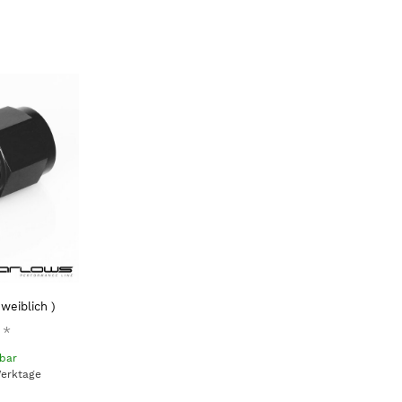
weiblich )
*
gbar
Werktage