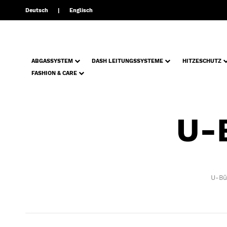
Deutsch
Englisch
ABGASSYSTEM
DASH LEITUNGSSYSTEME
HITZESCHUTZ
FASHION & CARE
U-
U-Büg