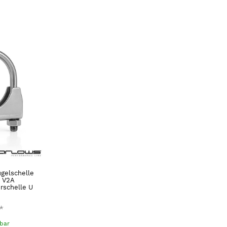
ügelschelle
( V2A
rschelle U
*
gbar