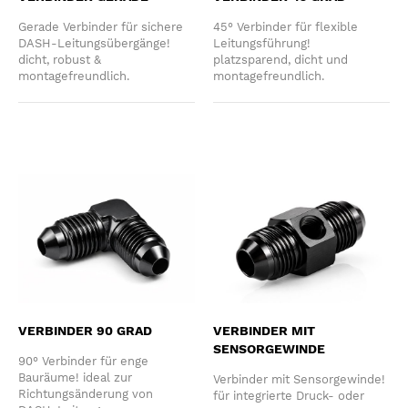
Gerade Verbinder für sichere
45° Verbinder für flexible
DASH-Leitungsübergänge!
Leitungsführung!
dicht, robust &
platzsparend, dicht und
montagefreundlich.
montagefreundlich.
VERBINDER 90 GRAD
VERBINDER MIT
SENSORGEWINDE
90° Verbinder für enge
Bauräume! ideal zur
Verbinder mit Sensorgewinde!
Richtungsänderung von
für integrierte Druck- oder