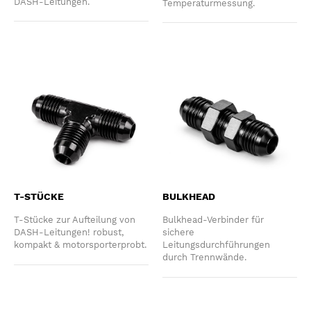
DASH-Leitungen.
Temperaturmessung.
T-STÜCKE
BULKHEAD
T-Stücke zur Aufteilung von
Bulkhead-Verbinder für
DASH-Leitungen! robust,
sichere
kompakt & motorsporterprobt.
Leitungsdurchführungen
durch Trennwände.