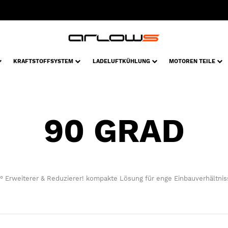
KRAFTSTOFFSYSTEM
LADELUFTKÜHLUNG
MOTOREN TEILE
90 GRAD
° Erweiterer & Reduzierer! kompakte Lösung für enge Einbauverhältnis