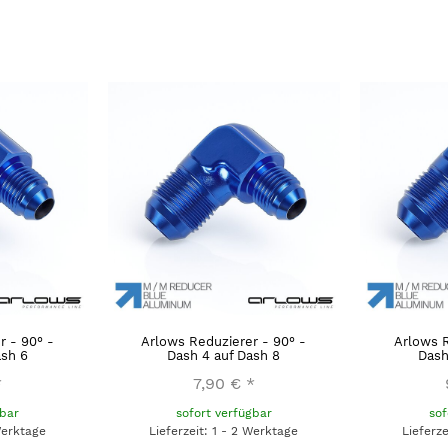
r - 90° -
Arlows Reduzierer - 90° -
Arlows R
ash 6
Dash 4 auf Dash 8
Dash
*
7,90 €
*
gbar
sofort verfügbar
sof
Werktage
Lieferzeit: 1 - 2 Werktage
Lieferz