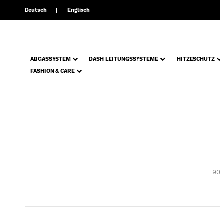
Deutsch
Englisch
ABGASSYSTEM
DASH LEITUNGSSYSTEME
HITZESCHUTZ
FASHION & CARE
90