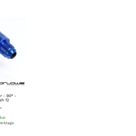
r - 90° -
sh 12
*
gbar
Werktage