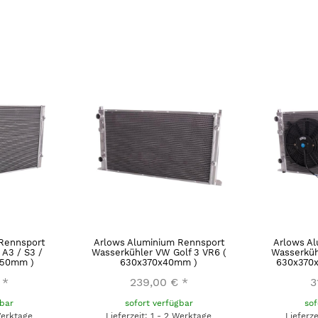
Rennsport
Arlows Aluminium Rennsport
Arlows A
 A3 / S3 /
Wasserkühler VW Golf 3 VR6 (
Wasserküh
x 50mm )
630x370x40mm )
630x370x
*
239,00 €
*
3
gbar
sofort verfügbar
sof
Werktage
Lieferzeit: 1 - 2 Werktage
Lieferz