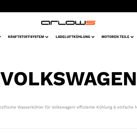
KRAFTSTOFFSYSTEM
LADELUFTKÜHLUNG
MOTOREN TEILE
VOLKSWAGEN
zifische Wasserkühler für Volkswagen! effiziente Kühlung & einfache 