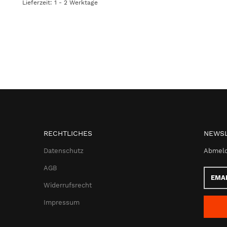
Lieferzeit: 1 - 2 Werktage
RECHTLICHES
NEWSL
Datenschutz
Abmeld
AGB
Email-
Adress
Widerrufsrecht
Impressum