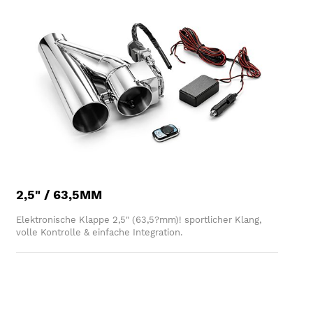
2,5" / 63,5MM
Elektronische Klappe 2,5" (63,5?mm)! sportlicher Klang,
volle Kontrolle & einfache Integration.