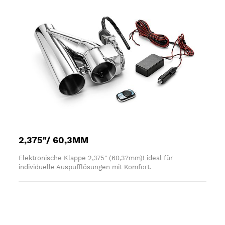
2,375"/ 60,3MM
Elektronische Klappe 2,375" (60,3?mm)! ideal für
individuelle Auspufflösungen mit Komfort.