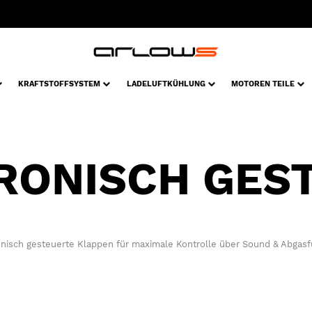
KRAFTSTOFFSYSTEM
LADELUFTKÜHLUNG
MOTOREN TEILE
RONISCH GES
onisch gesteuerte Klappen für maximale Kontrolle über Sound & Abgasf