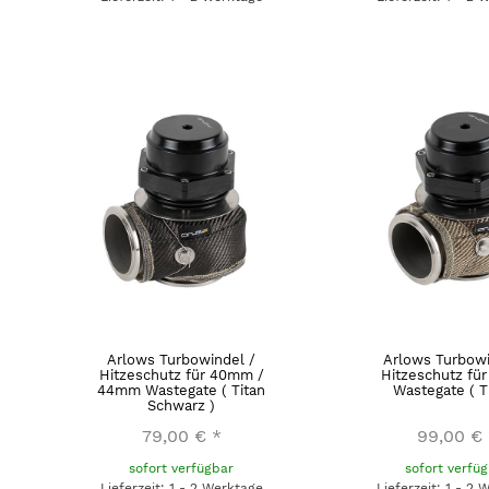
Arlows Turbowindel /
Arlows Turbowi
Hitzeschutz für 40mm /
Hitzeschutz fü
44mm Wastegate ( Titan
Wastegate ( Ti
Schwarz )
79,00 €
*
99,00 €
sofort verfügbar
sofort verfü
Lieferzeit: 1 - 2 Werktage
Lieferzeit: 1 - 2 