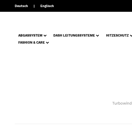
Deutsch
Englisch
ABGASSYSTEM
DASH LEITUNGSSYSTEME
HITZESCHUTZ
FASHION & CARE
Turbowinde