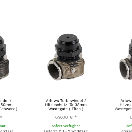
ndel /
Arlows Turbowindel /
Arlow
r 50mm
Hitzeschutz für 38mm
Hitze
 Schwarz )
Wastegate ( Titan )
Wastegate
*
69,00 €
*
gbar
sofort verfügbar
sof
Werktage
Lieferzeit: 1 - 2 Werktage
Lieferz