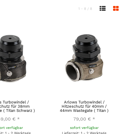
1 - 8 / 8
s Turbowindel /
Arlows Turbowindel /
schutz für 38mm
Hitzeschutz für 40mm /
 ( Titan Schwarz )
44mm Wastegate ( Titan )
69,00 €
*
79,00 €
*
ort verfügbar
sofort verfügbar
eit: 1 - 2 Werktage
Lieferzeit: 1 - 2 Werktage