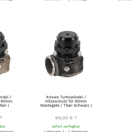
ndel /
Arlows Turbowindel /
r 60mm
Hitzeschutz für 60mm
tan )
Wastegate ( Titan Schwarz )
*
99,00 €
*
gbar
sofort verfügbar
Werktage
Lieferzeit: 1 - 2 Werktage