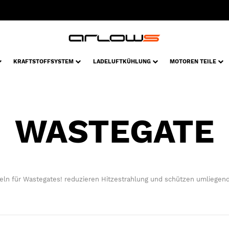
KRAFTSTOFFSYSTEM
LADELUFTKÜHLUNG
MOTOREN TEILE
WASTEGATE
ln für Wastegates! reduzieren Hitzestrahlung und schützen umliegend