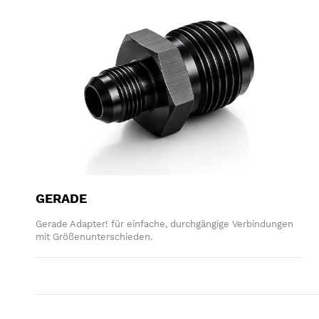
GERADE
Gerade Adapter! für einfache, durchgängige Verbindungen
mit Größenunterschieden.