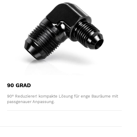
90 GRAD
90° Reduzierer! kompakte Lösung für enge Bauräume mit
passgenauer Anpassung.