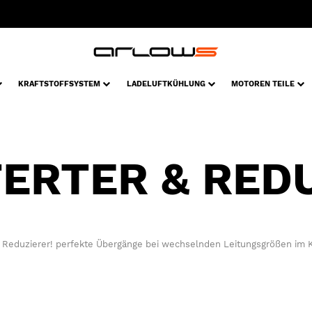
KRAFTSTOFFSYSTEM
LADELUFTKÜHLUNG
MOTOREN TEILE
ERTER & RED
& Reduzierer! perfekte Übergänge bei wechselnden Leitungsgrößen im Kü