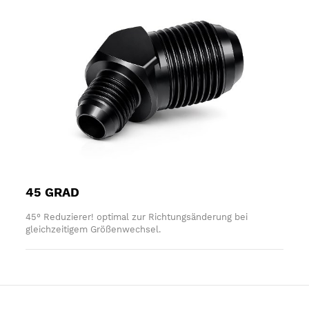
45 GRAD
45° Reduzierer! optimal zur Richtungsänderung bei
gleichzeitigem Größenwechsel.