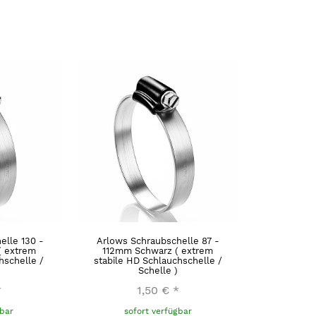
elle 130 -
Arlows Schraubschelle 87 -
( extrem
112mm Schwarz ( extrem
hschelle /
stabile HD Schlauchschelle /
Schelle )
*
1,50 €
*
gbar
sofort verfügbar