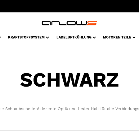
KRAFTSTOFFSYSTEM
LADELUFTKÜHLUNG
MOTOREN TEILE
SCHWARZ
e Schraubschellen! dezente Optik und fester Halt für alle Verbindungs