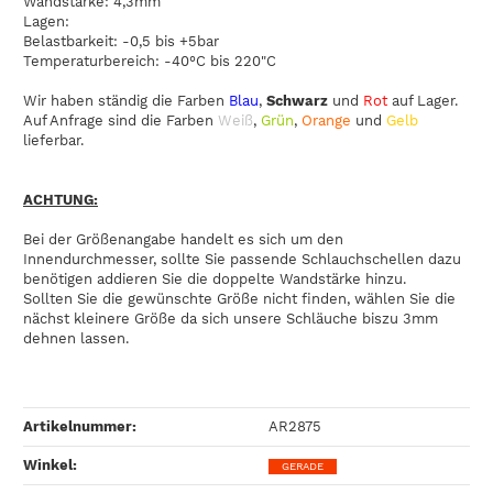
Wandstärke: 4,3mm
Lagen:
Belastbarkeit: -0,5 bis +5bar
Temperaturbereich: -40°C bis 220"C
Wir haben ständig die Farben
Blau
,
Schwarz
und
Rot
auf Lager.
Auf Anfrage sind die Farben
Weiß
,
Grün
,
Orange
und
Gelb
lieferbar.
ACHTUNG:
Bei der Größenangabe handelt es sich um den
Innendurchmesser, sollte Sie passende Schlauchschellen dazu
benötigen addieren Sie die doppelte Wandstärke hinzu.
Sollten Sie die gewünschte Größe nicht finden, wählen Sie die
nächst kleinere Größe da sich unsere Schläuche biszu 3mm
dehnen lassen.
Artikelnummer:
AR2875
Winkel‍:
GERADE