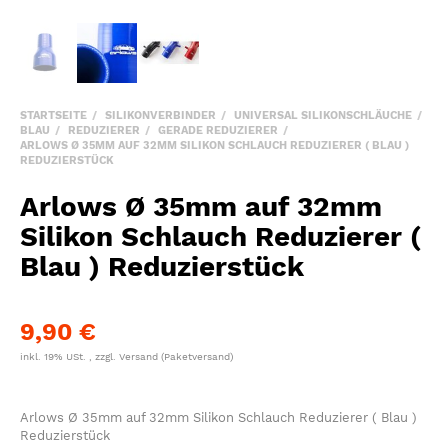
STARTSEITE
SILIKONVERBINDER
UNIVERSAL SILIKONSCHLÄUCHE
BLAU
REDUZIERER
GERADE REDUZIERER
ARLOWS Ø 35MM AUF 32MM SILIKON SCHLAUCH REDUZIERER ( BLAU )
REDUZIERSTÜCK
Arlows Ø 35mm auf 32mm
Silikon Schlauch Reduzierer (
Blau ) Reduzierstück
9,90 €
inkl. 19% USt. , zzgl.
Versand
(Paketversand)
Arlows Ø 35mm auf 32mm Silikon Schlauch Reduzierer ( Blau )
Reduzierstück