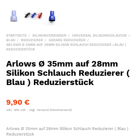
STARTSEITE
SILIKONVERBINDER
UNIVERSAL SILIKONSCHLÄUCHE
BLAU
REDUZIERER
GERADE REDUZIERER
ARLOWS Ø 35MM AUF 28MM SILIKON SCHLAUCH REDUZIERER ( BLAU )
REDUZIERSTÜCK
Arlows Ø 35mm auf 28mm
Silikon Schlauch Reduzierer (
Blau ) Reduzierstück
9,90 €
inkl. 19% USt. , zzgl.
Versand
(Paketversand)
Arlows Ø 35mm auf 28mm Silikon Schlauch Reduzierer ( Blau )
Reduzierstück