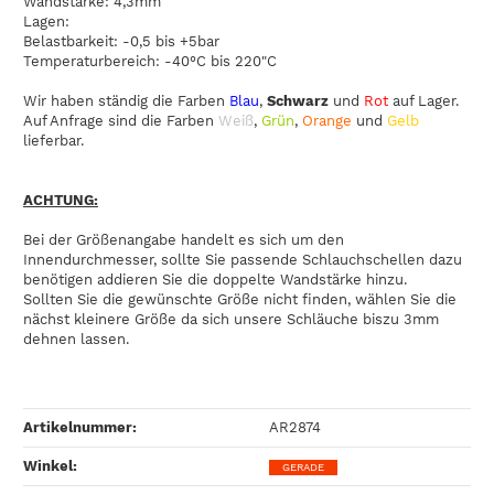
Wandstärke: 4,3mm
Lagen:
Belastbarkeit: -0,5 bis +5bar
Temperaturbereich: -40°C bis 220"C
Wir haben ständig die Farben
Blau
,
Schwarz
und
Rot
auf Lager.
Auf Anfrage sind die Farben
Weiß
,
Grün
,
Orange
und
Gelb
lieferbar.
ACHTUNG:
Bei der Größenangabe handelt es sich um den
Innendurchmesser, sollte Sie passende Schlauchschellen dazu
benötigen addieren Sie die doppelte Wandstärke hinzu.
Sollten Sie die gewünschte Größe nicht finden, wählen Sie die
nächst kleinere Größe da sich unsere Schläuche biszu 3mm
dehnen lassen.
Artikelnummer:
AR2874
Winkel‍:
GERADE