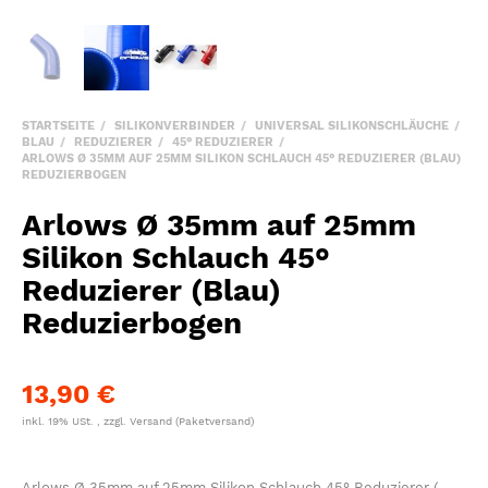
STARTSEITE
SILIKONVERBINDER
UNIVERSAL SILIKONSCHLÄUCHE
BLAU
REDUZIERER
45° REDUZIERER
ARLOWS Ø 35MM AUF 25MM SILIKON SCHLAUCH 45° REDUZIERER (BLAU)
REDUZIERBOGEN
Arlows Ø 35mm auf 25mm
Silikon Schlauch 45°
Reduzierer (Blau)
Reduzierbogen
13,90 €
inkl. 19% USt. , zzgl.
Versand
(Paketversand)
Arlows Ø 35mm auf 25mm Silikon Schlauch 45° Reduzierer (