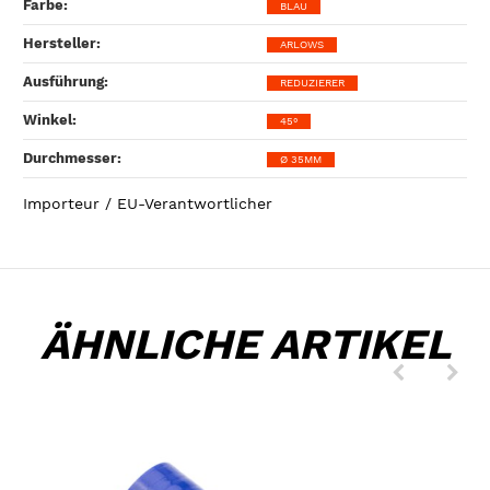
Farbe‍:
BLAU
Hersteller‍:
ARLOWS
Ausführung‍:
REDUZIERER
Winkel‍:
45°
Durchmesser‍:
Ø 35MM
Importeur / EU-Verantwortlicher
ÄHNLICHE ARTIKEL