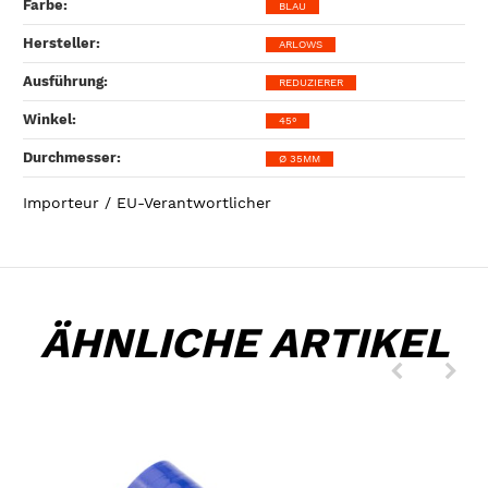
Farbe‍:
BLAU
Hersteller‍:
ARLOWS
Ausführung‍:
REDUZIERER
Winkel‍:
45°
Durchmesser‍:
Ø 35MM
Importeur / EU-Verantwortlicher
ÄHNLICHE ARTIKEL