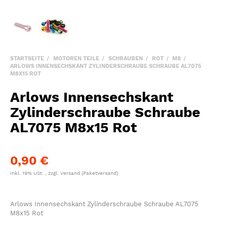
STARTSEITE
MOTOREN TEILE
SCHRAUBEN
ROT
M8
ARLOWS INNENSECHSKANT ZYLINDERSCHRAUBE SCHRAUBE AL7075
M8X15 ROT
Arlows Innensechskant
Zylinderschraube Schraube
AL7075 M8x15 Rot
0,90 €
inkl. 19% USt. , zzgl.
Versand
(Paketversand)
Arlows Innensechskant Zylinderschraube Schraube AL7075
M8x15 Rot