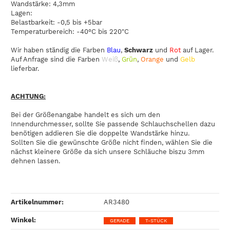
Wandstärke: 4,3mm
Lagen:
Belastbarkeit: -0,5 bis +5bar
Temperaturbereich: -40°C bis 220"C
Wir haben ständig die Farben
Blau
,
Schwarz
und
Rot
auf Lager.
Auf Anfrage sind die Farben
Weiß
,
Grün
,
Orange
und
Gelb
lieferbar.
ACHTUNG:
Bei der Größenangabe handelt es sich um den
Innendurchmesser, sollte Sie passende Schlauchschellen dazu
benötigen addieren Sie die doppelte Wandstärke hinzu.
Sollten Sie die gewünschte Größe nicht finden, wählen Sie die
nächst kleinere Größe da sich unsere Schläuche biszu 3mm
dehnen lassen.
Artikelnummer:
AR3480
Winkel‍:
GERADE
T-STÜCK