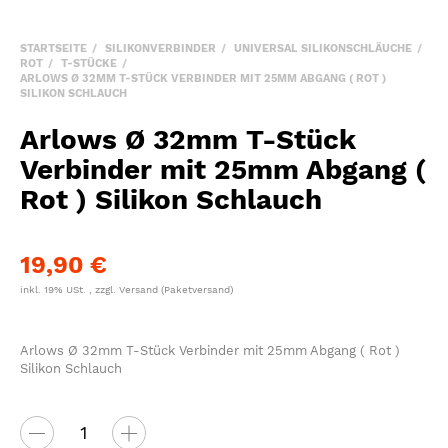
STARTSEITE
SILIKONVERBINDER
UNIVERSAL SILIKONSCHLÄUCHE
ROT
T-STÜCKE
ARLOWS Ø 32MM T-STÜCK VERBINDER MIT 25MM ABGANG ( ROT )
SILIKON SCHLAUCH
Arlows Ø 32mm T-Stück
Verbinder mit 25mm Abgang (
Rot ) Silikon Schlauch
19,90 €
inkl. 19% USt. , zzgl.
Versand
(Paketversand)
Arlows Ø 32mm T-Stück Verbinder mit 25mm Abgang ( Rot )
Silikon Schlauch