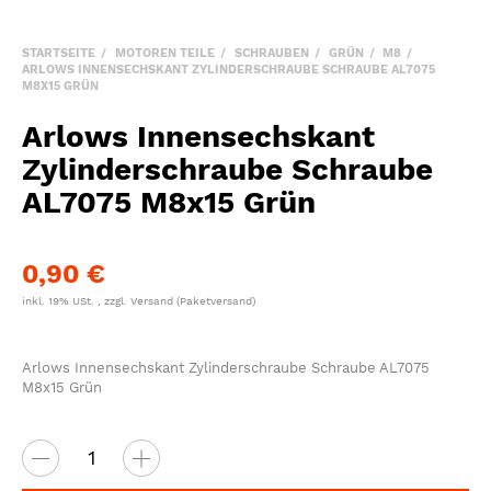
STARTSEITE
MOTOREN TEILE
SCHRAUBEN
GRÜN
M8
ARLOWS INNENSECHSKANT ZYLINDERSCHRAUBE SCHRAUBE AL7075
M8X15 GRÜN
Arlows Innensechskant
Zylinderschraube Schraube
AL7075 M8x15 Grün
0,90 €
inkl. 19% USt. , zzgl.
Versand
(Paketversand)
Arlows Innensechskant Zylinderschraube Schraube AL7075
M8x15 Grün