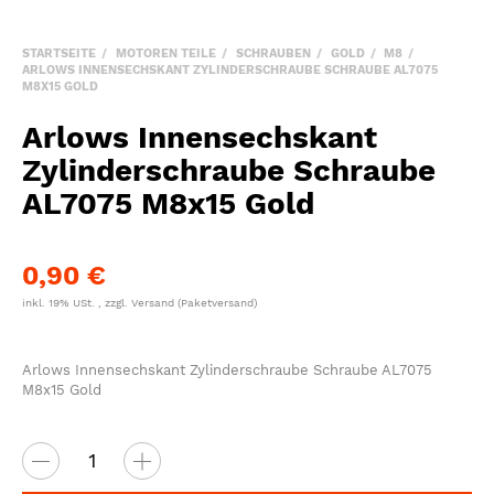
STARTSEITE
MOTOREN TEILE
SCHRAUBEN
GOLD
M8
ARLOWS INNENSECHSKANT ZYLINDERSCHRAUBE SCHRAUBE AL7075
M8X15 GOLD
Arlows Innensechskant
Zylinderschraube Schraube
AL7075 M8x15 Gold
0,90 €
inkl. 19% USt. , zzgl.
Versand
(Paketversand)
Arlows Innensechskant Zylinderschraube Schraube AL7075
M8x15 Gold