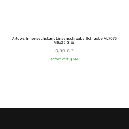
Arlows Innensechskant Linsenschraube Schraube AL7075
M6x25 Grün
0,90 €
*
sofort verfügbar