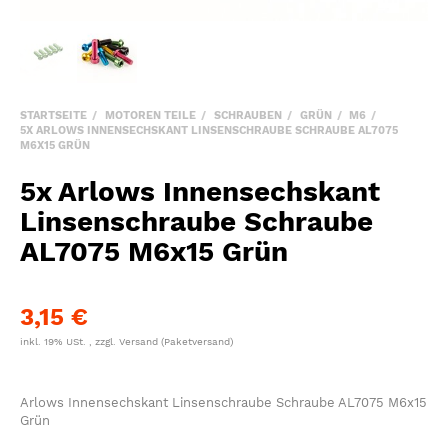
STARTSEITE
MOTOREN TEILE
SCHRAUBEN
GRÜN
M6
5X ARLOWS INNENSECHSKANT LINSENSCHRAUBE SCHRAUBE AL7075
M6X15 GRÜN
5x Arlows Innensechskant
Linsenschraube Schraube
AL7075 M6x15 Grün
3,15 €
inkl. 19% USt. , zzgl.
Versand
(Paketversand)
Arlows Innensechskant Linsenschraube Schraube AL7075 M6x15
Grün