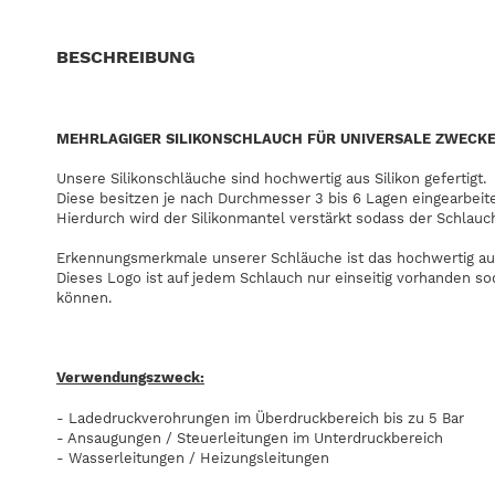
BESCHREIBUNG
MEHRLAGIGER SILIKONSCHLAUCH FÜR UNIVERSALE ZWECK
Unsere Silikonschläuche sind hochwertig aus Silikon gefertigt.
Diese besitzen je nach Durchmesser 3 bis 6 Lagen eingearbeit
Hierdurch wird der Silikonmantel verstärkt sodass der Schlauc
Erkennungsmerkmale unserer Schläuche ist das hochwertig au
Dieses Logo ist auf jedem Schlauch nur einseitig vorhanden s
können.
Verwendungszweck:
- Ladedruckverohrungen im Überdruckbereich bis zu 5 Bar
- Ansaugungen / Steuerleitungen im Unterdruckbereich
- Wasserleitungen / Heizungsleitungen