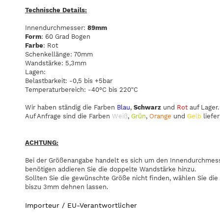
Technische Details:
Innendurchmesser:
89mm
Form
: 60 Grad Bogen
Farbe
: Rot
Schenkellänge: 70mm
Wandstärke: 5,3mm
Lagen:
Belastbarkeit: -0,5 bis +5bar
Temperaturbereich: -40°C bis 220"C
Wir haben ständig die Farben
Blau
,
Schwarz
und
Rot
auf Lager.
Auf Anfrage sind die Farben
Weiß
,
Grün
,
Orange
und
Gelb
liefer
ACHTUNG:
Bei der Größenangabe handelt es sich um den Innendurchmesse
benötigen addieren Sie die doppelte Wandstärke hinzu.
Sollten Sie die gewünschte Größe nicht finden, wählen Sie die
biszu 3mm dehnen lassen.
Importeur / EU-Verantwortlicher