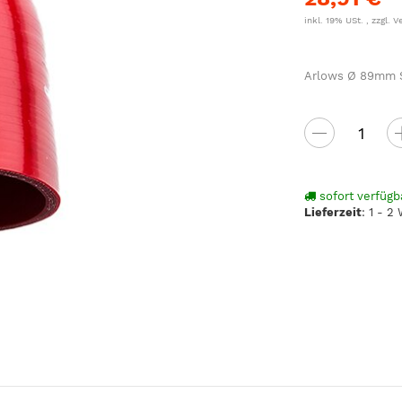
inkl. 19% USt. , zzgl.
V
Arlows Ø 89mm Si
sofort verfügb
Lieferzeit
:
1 - 2