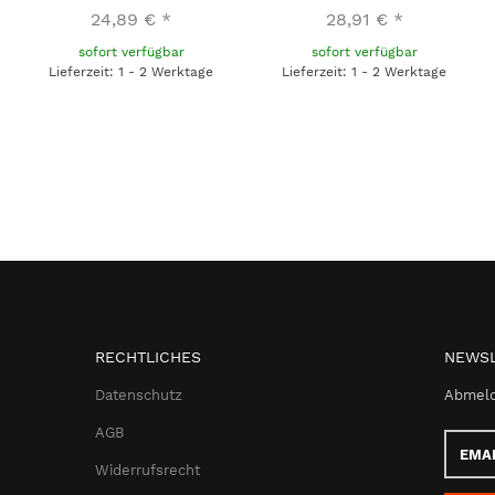
24,89 €
*
28,91 €
*
sofort verfügbar
sofort verfügbar
Lieferzeit: 1 - 2 Werktage
Lieferzeit: 1 - 2 Werktage
RECHTLICHES
NEWSL
Datenschutz
Abmeld
AGB
Email-
Adress
Widerrufsrecht