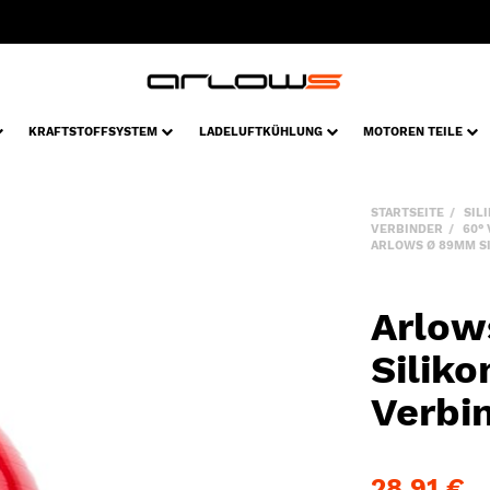
KRAFTSTOFFSYSTEM
LADELUFTKÜHLUNG
MOTOREN TEILE
STARTSEITE
SIL
VERBINDER
60°
ARLOWS Ø 89MM SI
Arlo
Silik
Verbin
28,91 €