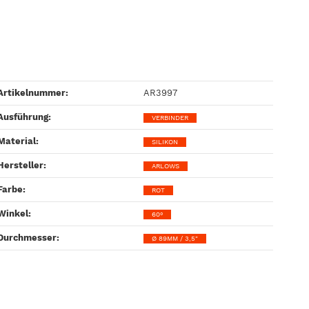
Artikelnummer:
AR3997
Ausführung‍:
VERBINDER
Material‍:
SILIKON
Hersteller‍:
ARLOWS
Farbe‍:
ROT
Winkel‍:
60°
Durchmesser‍:
Ø 89MM / 3,5"