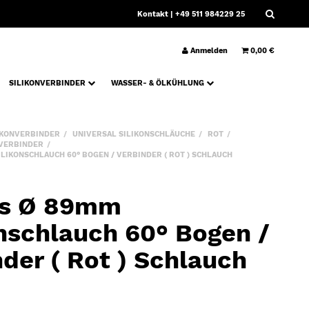
Kontakt
| +49 511 984229 25
Anmelden
0,00 €
SILIKONVERBINDER
WASSER- & ÖLKÜHLUNG
IKONVERBINDER
UNIVERSAL SILIKONSCHLÄUCHE
ROT
 VERBINDER
LIKONSCHLAUCH 60° BOGEN / VERBINDER ( ROT ) SCHLAUCH
ws Ø 89mm
onschlauch 60° Bogen /
der ( Rot ) Schlauch