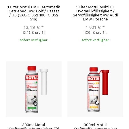
1 Liter Motul CVTF Automatik
1 Liter Motul Multi HF
Getriebeöl VW Golf / Passat
Hydraulikflüssigkeit /
/ T5 (VAG G 052 180: G 052
Servoflüssigkeit VW Audi
516)
BMW Porsche
13,49 €
*
17,01 €
*
13,49 € pro 1 l
17,01 € pro 1 l
sofort verfügbar
sofort verfügbar
300ml Motul
300ml Motul
Kraftstoffsystemreiniger Fül
Kraftstoffsystemreiniger