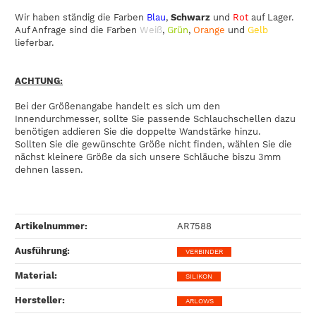
Wir haben ständig die Farben
Blau
,
Schwarz
und
Rot
auf Lager.
Auf Anfrage sind die Farben
Weiß
,
Grün
,
Orange
und
Gelb
lieferbar.
ACHTUNG:
Bei der Größenangabe handelt es sich um den
Innendurchmesser, sollte Sie passende Schlauchschellen dazu
benötigen addieren Sie die doppelte Wandstärke hinzu.
Sollten Sie die gewünschte Größe nicht finden, wählen Sie die
nächst kleinere Größe da sich unsere Schläuche biszu 3mm
dehnen lassen.
Artikelnummer:
AR7588
Ausführung‍:
VERBINDER
Material‍:
SILIKON
Hersteller‍:
ARLOWS