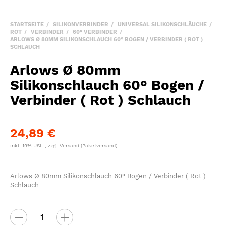
STARTSEITE
SILIKONVERBINDER
UNIVERSAL SILIKONSCHLÄUCHE
ROT
VERBINDER
60° VERBINDER
ARLOWS Ø 80MM SILIKONSCHLAUCH 60° BOGEN / VERBINDER ( ROT )
SCHLAUCH
Arlows Ø 80mm
Silikonschlauch 60° Bogen /
Verbinder ( Rot ) Schlauch
24,89 €
inkl. 19% USt. , zzgl.
Versand
(Paketversand)
Arlows Ø 80mm Silikonschlauch 60° Bogen / Verbinder ( Rot )
Schlauch