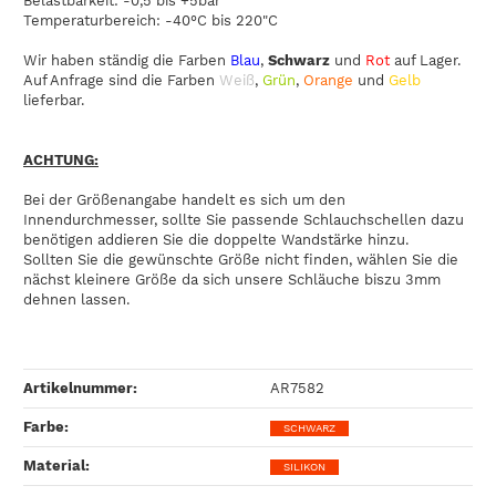
Belastbarkeit: -0,5 bis +5bar
Temperaturbereich: -40°C bis 220"C
Wir haben ständig die Farben
Blau
,
Schwarz
und
Rot
auf Lager.
Auf Anfrage sind die Farben
Weiß
,
Grün
,
Orange
und
Gelb
lieferbar.
ACHTUNG:
Bei der Größenangabe handelt es sich um den
Innendurchmesser, sollte Sie passende Schlauchschellen dazu
benötigen addieren Sie die doppelte Wandstärke hinzu.
Sollten Sie die gewünschte Größe nicht finden, wählen Sie die
nächst kleinere Größe da sich unsere Schläuche biszu 3mm
dehnen lassen.
Artikelnummer:
AR7582
Farbe‍:
SCHWARZ
Material‍:
SILIKON