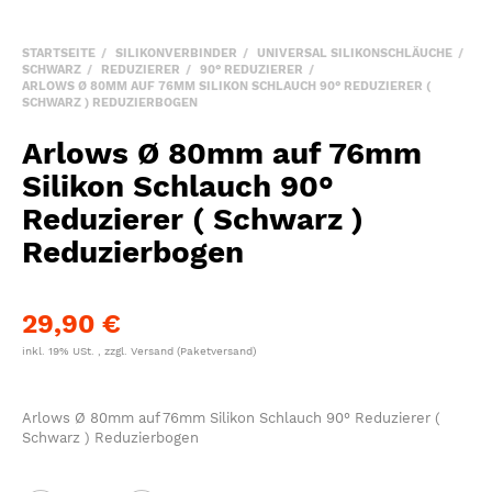
STARTSEITE
SILIKONVERBINDER
UNIVERSAL SILIKONSCHLÄUCHE
SCHWARZ
REDUZIERER
90° REDUZIERER
ARLOWS Ø 80MM AUF 76MM SILIKON SCHLAUCH 90° REDUZIERER (
SCHWARZ ) REDUZIERBOGEN
Arlows Ø 80mm auf 76mm
Silikon Schlauch 90°
Reduzierer ( Schwarz )
Reduzierbogen
29,90 €
inkl. 19% USt. , zzgl.
Versand
(Paketversand)
Arlows Ø 80mm auf 76mm Silikon Schlauch 90° Reduzierer (
Schwarz ) Reduzierbogen