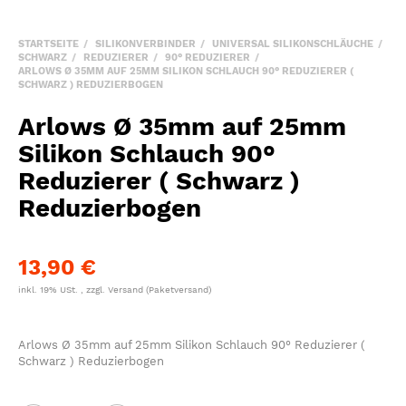
STARTSEITE
SILIKONVERBINDER
UNIVERSAL SILIKONSCHLÄUCHE
SCHWARZ
REDUZIERER
90° REDUZIERER
ARLOWS Ø 35MM AUF 25MM SILIKON SCHLAUCH 90° REDUZIERER (
SCHWARZ ) REDUZIERBOGEN
Arlows Ø 35mm auf 25mm
Silikon Schlauch 90°
Reduzierer ( Schwarz )
Reduzierbogen
13,90 €
inkl. 19% USt. , zzgl.
Versand
(Paketversand)
Arlows Ø 35mm auf 25mm Silikon Schlauch 90° Reduzierer (
Schwarz ) Reduzierbogen