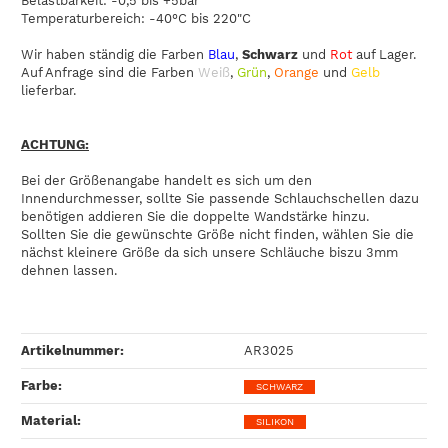
Belastbarkeit: -0,5 bis +5bar
Temperaturbereich: -40°C bis 220"C
Wir haben ständig die Farben
Blau
,
Schwarz
und
Rot
auf Lager.
Auf Anfrage sind die Farben
Weiß
,
Grün
,
Orange
und
Gelb
lieferbar.
ACHTUNG:
Bei der Größenangabe handelt es sich um den
Innendurchmesser, sollte Sie passende Schlauchschellen dazu
benötigen addieren Sie die doppelte Wandstärke hinzu.
Sollten Sie die gewünschte Größe nicht finden, wählen Sie die
nächst kleinere Größe da sich unsere Schläuche biszu 3mm
dehnen lassen.
Artikelnummer:
AR3025
Farbe‍:
SCHWARZ
Material‍:
SILIKON