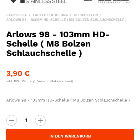
STARTSEITE
LADELUFTKÜHLUNG
HD SCHELLEN
ARLOWS 98 - 103MM HD-SCHELLE ( M8 BOLZEN SCHLAUCHSCHELLE )
Arlows 98 - 103mm HD-
Schelle ( M8 Bolzen
Schlauchschelle )
3,90 €
inkl. 19% USt. , zzgl.
Versand
(Paketversand)
Arlows 98 - 103mm HD-Schelle ( M8 Bolzen Schlauchschelle )
IN DEN WARENKORB