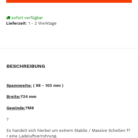
sofort verfügbar
Lieferzeit
:
1 - 2 Werktage
BESCHREIBUNG
Spannweite:
( 98 - 103 mm )
Breite:
?24 mm
Gewinde:
?M8
?
Es handelt sich hierbei um extrem Stabile / Massive Schellen f?
r eine Ladeluftverrohrung.