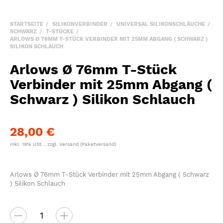
STARTSEITE
SILIKONVERBINDER
UNIVERSAL SILIKONSCHLÄUCHE
SCHWARZ
T-STÜCKE
ARLOWS Ø 76MM T-STÜCK VERBINDER MIT 25MM ABGANG ( SCHWARZ )
SILIKON SCHLAUCH
Arlows Ø 76mm T-Stück
Verbinder mit 25mm Abgang (
Schwarz ) Silikon Schlauch
28,00 €
inkl. 19% USt. , zzgl.
Versand
(Paketversand)
Arlows Ø 76mm T-Stück Verbinder mit 25mm Abgang ( Schwarz
) Silikon Schlauch