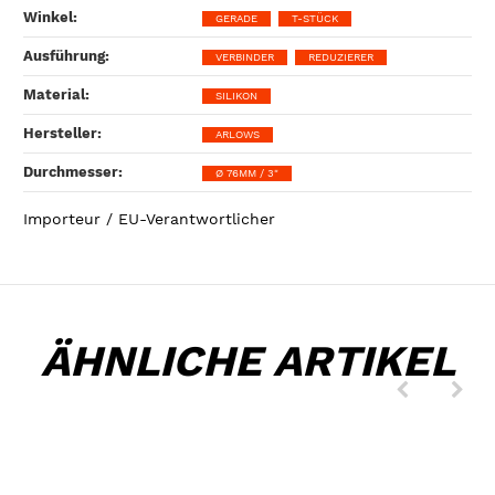
Winkel‍:
GERADE
T-STÜCK
Ausführung‍:
VERBINDER
REDUZIERER
Material‍:
SILIKON
Hersteller‍:
ARLOWS
Durchmesser‍:
Ø 76MM / 3"
Importeur / EU-Verantwortlicher
ÄHNLICHE ARTIKEL