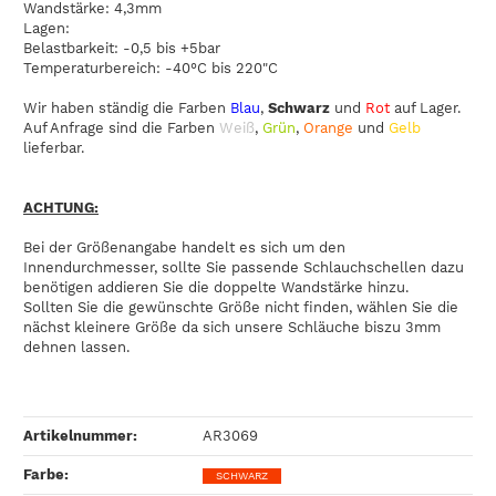
Wandstärke: 4,3mm
Lagen:
Belastbarkeit: -0,5 bis +5bar
Temperaturbereich: -40°C bis 220"C
Wir haben ständig die Farben
Blau
,
Schwarz
und
Rot
auf Lager.
Auf Anfrage sind die Farben
Weiß
,
Grün
,
Orange
und
Gelb
lieferbar.
ACHTUNG:
Bei der Größenangabe handelt es sich um den
Innendurchmesser, sollte Sie passende Schlauchschellen dazu
benötigen addieren Sie die doppelte Wandstärke hinzu.
Sollten Sie die gewünschte Größe nicht finden, wählen Sie die
nächst kleinere Größe da sich unsere Schläuche biszu 3mm
dehnen lassen.
Artikelnummer:
AR3069
Farbe‍:
SCHWARZ