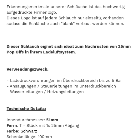
Erkennungsmerkmale unserer Schläuche ist das hochwertig
aufgedruckte Firmenlogo.
Dieses Logo ist auf jedem Schlauch nur einseitig vorhanden
sodass die Schläuche auch "blank" verbaut werden können.
Dieser Schlauch eignet sich ideal zum Nachrüsten von 25mm
Pop Offs in ihrem Ladeluftsystem.
Verwendungszweck:
- Ladedruckverohrungen im Überdruckbereich bis zu 5 Bar
- Ansaugungen / Steuerleitungen im Unterdruckbereich
- Wasserleitungen / Heizungsleitungen
Technische Details:
Innendurchmesser:
51mm
Form
: T - Stück mit 1x 25mm Abgang
Farbe
:
Schwarz
Schenkellänge: 100mm