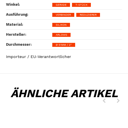
Winkel‍:
GERADE
T-STÜCK
Ausführung‍:
VERBINDER
REDUZIERER
Material‍:
SILIKON
Hersteller‍:
ARLOWS
Durchmesser‍:
Ø 51MM / 2"
Importeur / EU-Verantwortlicher
ÄHNLICHE ARTIKEL