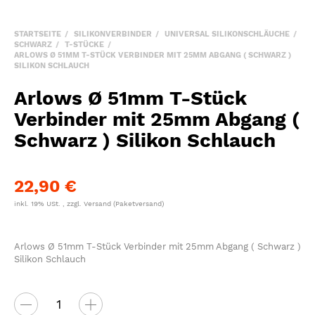
STARTSEITE
SILIKONVERBINDER
UNIVERSAL SILIKONSCHLÄUCHE
SCHWARZ
T-STÜCKE
ARLOWS Ø 51MM T-STÜCK VERBINDER MIT 25MM ABGANG ( SCHWARZ )
SILIKON SCHLAUCH
Arlows Ø 51mm T-Stück
Verbinder mit 25mm Abgang (
Schwarz ) Silikon Schlauch
22,90 €
inkl. 19% USt. , zzgl.
Versand
(Paketversand)
Arlows Ø 51mm T-Stück Verbinder mit 25mm Abgang ( Schwarz )
Silikon Schlauch