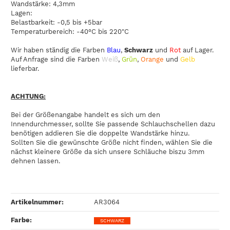
Wandstärke: 4,3mm
Lagen:
Belastbarkeit: -0,5 bis +5bar
Temperaturbereich: -40°C bis 220"C
Wir haben ständig die Farben
Blau
,
Schwarz
und
Rot
auf Lager.
Auf Anfrage sind die Farben
Weiß
,
Grün
,
Orange
und
Gelb
lieferbar.
ACHTUNG:
Bei der Größenangabe handelt es sich um den
Innendurchmesser, sollte Sie passende Schlauchschellen dazu
benötigen addieren Sie die doppelte Wandstärke hinzu.
Sollten Sie die gewünschte Größe nicht finden, wählen Sie die
nächst kleinere Größe da sich unsere Schläuche biszu 3mm
dehnen lassen.
Artikelnummer:
AR3064
Farbe‍:
SCHWARZ