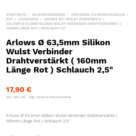
STARTSEITE
SILIKONVERBINDER
UNIVERSAL SILIKONSCHLÄUCHE
ROT
VERBINDER
GERADE MIT WULST (VERSTÄRKT)
ARLOWS Ø 63,5MM SILIKON WULST VERBINDER DRAHTVERSTÄRKT (
160MM LÄNGE ROT ) SCHLAUCH 2,5"
Arlows Ø 63,5mm Silikon
Wulst Verbinder
Drahtverstärkt ( 160mm
Länge Rot ) Schlauch 2,5"
17,90 €
inkl. 19% USt. , zzgl.
Versand
(Paketversand)
Arlows Ø 63,5mm Silikon Wulst Verbinder Drahtverstärkt (
160mm Länge Rot ) Schlauch 2,5"