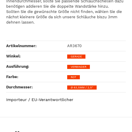
Innendurchmesser, sollte Sie passende Schlauchschellen dazu
benötigen addieren Sie die doppelte Wandstärke hinzu.
Sollten Sie die gewünschte Größe nicht finden, wählen Sie die
nächst kleinere Größe da sich unsere Schläuche biszu 3mm
dehnen lassen.
Artikelnummer:
AR3670
Winkel‍:
GERADE
Ausführung‍:
VERBINDER
Farbe‍:
ROT
Durchmesser‍:
Ø 63,5MM / 2,5"
Importeur / EU-Verantwortlicher