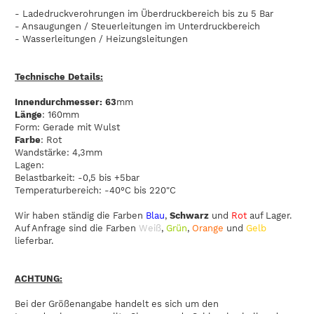
- Ladedruckverohrungen im Überdruckbereich bis zu 5 Bar
- Ansaugungen / Steuerleitungen im Unterdruckbereich
- Wasserleitungen / Heizungsleitungen
Technische Details:
Innendurchmesser: 63
mm
Länge
: 160mm
Form: Gerade mit Wulst
Farbe
: Rot
Wandstärke: 4,3mm
Lagen:
Belastbarkeit: -0,5 bis +5bar
Temperaturbereich: -40°C bis 220"C
Wir haben ständig die Farben
Blau
,
Schwarz
und
Rot
auf Lager.
Auf Anfrage sind die Farben
Weiß
,
Grün
,
Orange
und
Gelb
lieferbar.
ACHTUNG:
Bei der Größenangabe handelt es sich um den