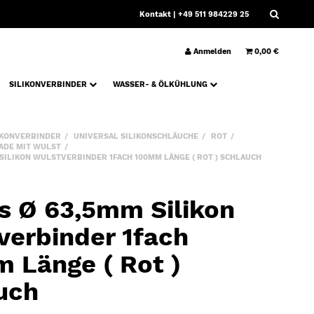
Kontakt
| +49 511 984229 25
Anmelden
0,00 €
SILIKONVERBINDER
WASSER- & ÖLKÜHLUNG
IKONVERBINDER
UNIVERSAL SILIKONSCHLÄUCHE
ROT
ADE MIT WULST
SILIKON WULSTVERBINDER 1FACH 100MM LÄNGE ( ROT ) SCHLAUCH
s Ø 63,5mm Silikon
verbinder 1fach
 Länge ( Rot )
uch