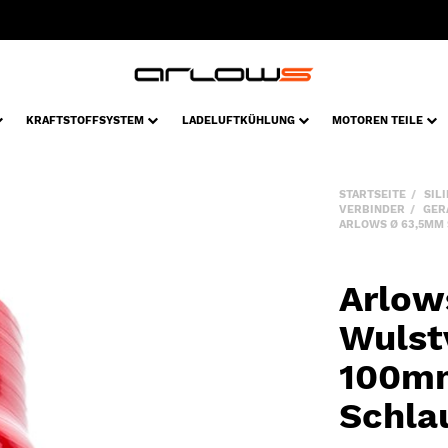
KRAFTSTOFFSYSTEM
LADELUFTKÜHLUNG
MOTOREN TEILE
STARTSEITE
SIL
VERBINDER
GER
ARLOWS Ø 63,5MM 
Arlow
Wulst
100mm
Schla