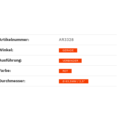
Artikelnummer:
AR3328
Winkel‍:
GERADE
Ausführung‍:
VERBINDER
Farbe‍:
ROT
Durchmesser‍:
Ø 63,5MM / 2,5"