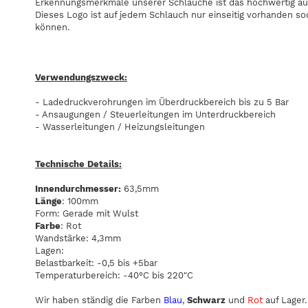
Erkennungsmerkmale unserer Schläuche ist das hochwertig au
Dieses Logo ist auf jedem Schlauch nur einseitig vorhanden s
können.
Verwendungszweck:
- Ladedruckverohrungen im Überdruckbereich bis zu 5 Bar
- Ansaugungen / Steuerleitungen im Unterdruckbereich
- Wasserleitungen / Heizungsleitungen
Technische Details:
Innendurchmesser:
63,5mm
Länge
: 100mm
Form: Gerade mit Wulst
Farbe
: Rot
Wandstärke: 4,3mm
Lagen:
Belastbarkeit: -0,5 bis +5bar
Temperaturbereich: -40°C bis 220"C
Wir haben ständig die Farben
Blau
,
Schwarz
und
Rot
auf Lager.