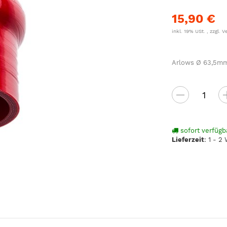
15,90 €
inkl. 19% USt. , zzgl.
V
Arlows Ø 63,5mm 
sofort verfügb
Lieferzeit
:
1 - 2